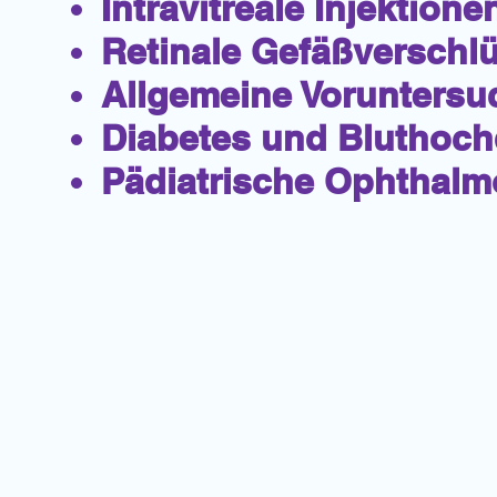
Intravitreale Injektione
Retinale Gefäßverschl
Allgemeine Vorunters
Diabetes und Bluthoch
Pädiatrische Ophthalm