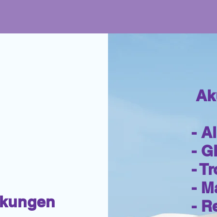
Ak
f
- A
- G
- T
- M
nkungen
- 