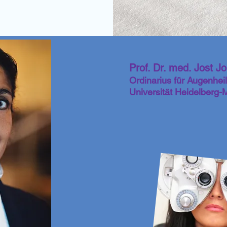
Prof. Dr. med. Jost J
Ordinarius für Augenhei
Universität Heidelberg