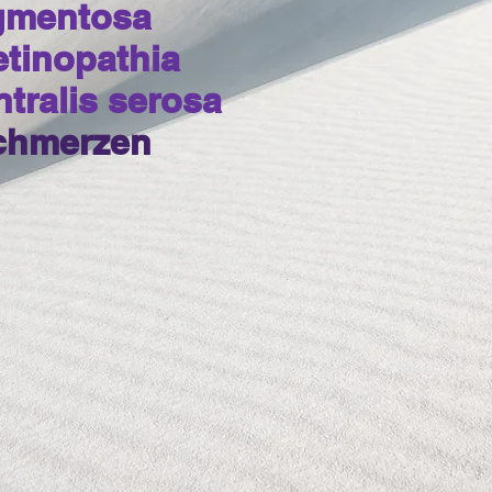
gmentosa
etinopathia
tralis
serosa
chmerzen