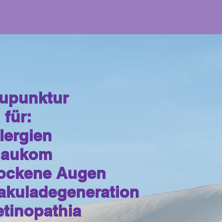
upunktur
ür:
llergien
laukom
rockene Augen
akuladegeneration
Retinopathia