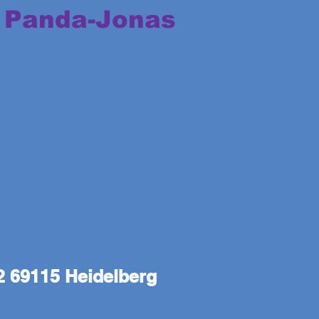
 P
anda-Jonas
 69115 Heidelberg