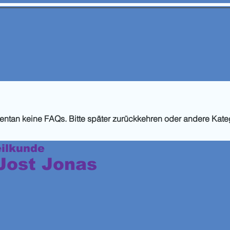
Preise,Ehrungen und Mitgliedschaften
Info Akupunktur
Akupu
entan keine FAQs. Bitte später zurückkehren oder andere Kat
eilkunde
 Jost Jonas