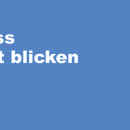
ass
ft blicken