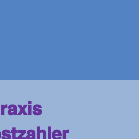
raxis
bstzahler