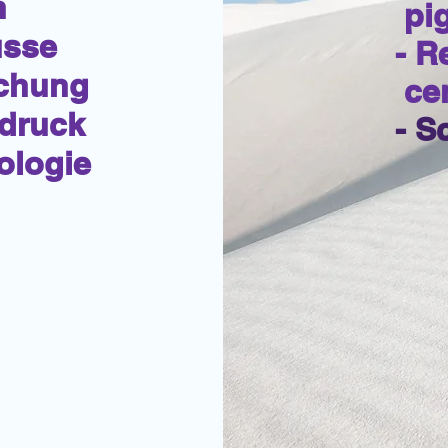
n
pi
üsse
- R
uchung
cen
druck
- S
ologie