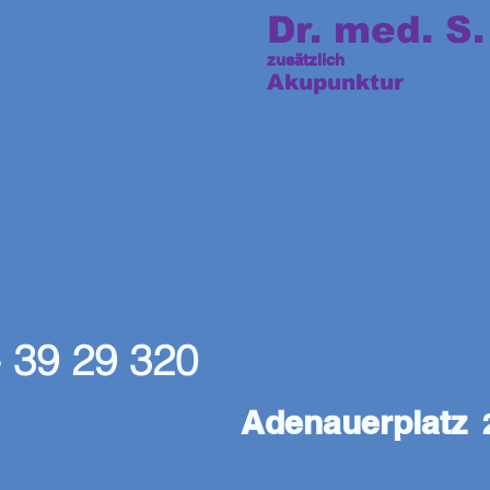
Dr. med. S.
zusätzlich
Akupunktur
- 39 29 320
Adenauerplatz
2