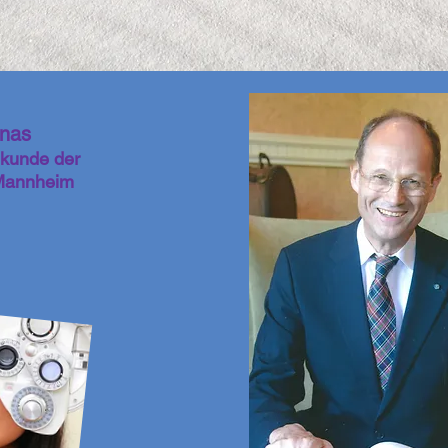
onas
lkunde der
-Mannheim