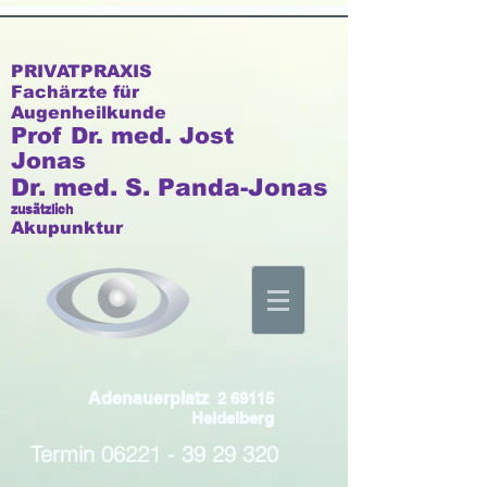
PRIVATPRAXIS
Fachärzte für
Augenheilkunde
Prof Dr. med. Jost
Jonas
Dr. med. S. P
anda-Jonas
zusätzlich
Akupunktur
Adenauerplatz
2 69115
Heidelberg
Termin
06221 - 39 29 320