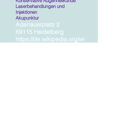
Konservative Augenheilkunde
Laserbehandlungen und
Injektionen
Akupunktur
Adenauerplatz 2
69115 Heidelberg
https://de.wikipedia.org/wi
ki/Jost_B._Jonas
Terminvergabe
06221-39 29 320
Email :
jonas@seegartenklinik.de