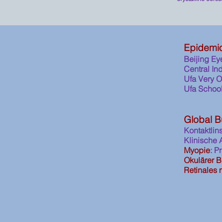
Epidemi
Beijing Ey
Central In
Ufa Very O
Ufa School
Global B
Kontaktlin
Klinische 
Myopie
: P
Okulärer 
Retinales 