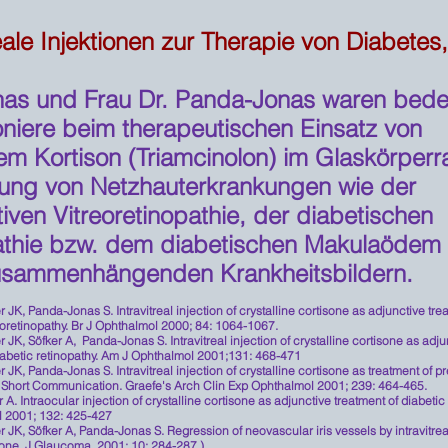
reale Injektionen zur Therapie von Diabete
onas und Frau Dr. Panda-Jonas waren bed
oniere beim therapeutischen Einsatz von
inem Kortison (Triamcinolon) im Glaskörper
ung von Netzhauterkrankungen wie der
ativen Vitreoretinopathie, der diabetischen
athie bzw. dem diabetischen Makulaödem
usammenhängenden Krankheitsbildern.
 JK, Panda-Jonas S. Intravitreal injection of crystalline cortisone as adjunctive tre
reoretinopathy. Br J Ophthalmol 2000; 84: 1064-1067.
 JK, Söfker A, Panda-Jonas S. Intravitreal injection of crystalline cortisone as adj
 diabetic retinopathy. Am J Ophthalmol 2001;131: 468-471
 JK, Panda-Jonas S. Intravitreal injection of crystalline cortisone as treatment of pr
. Short Communication. Graefe's Arch Clin Exp Ophthalmol 2001; 239: 464-465.
 A. Intraocular injection of crystalline cortisone as adjunctive treatment of diabet
 2001; 132: 425-427
 JK, Söfker A, Panda-Jonas S. Regression of neovascular iris vessels by intravitreal
isone. J Glaucoma. 2001; 10: 284-287.
)