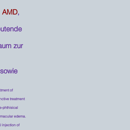
s, AMD
,
eutende
raum zur
 sowie
atment of
unctive treatment
e-phthisical
ic macular edema.
 injection of