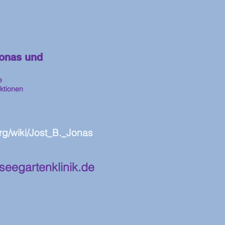
Jonas und
e
ktionen
org/wiki/Jost_B._Jonas
seegartenklinik.de