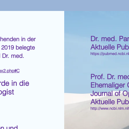
Dr. med. Pa
chenden in der
Aktuelle Pub
 2019 belegte
https://pubmed.ncbi.nl
d Dr. med.
dex2.php#C
Prof. Dr. me
rde in die
Ehemaliger C
ogist
Journal of O
Aktuelle Pub
http://www.ncbi.nlm.
en und