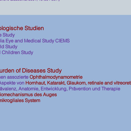
ologische Studien
e Study
dia Eye and Medical Study CIEMS
ld Study
 Children Study
urden of Diseases Study
sen assozierte
Ophthalmodynamometrie
Aspekte von
Hornhaut, Katarakt, Glaukom, retinale and vitreoret
rävalenz, Anatomie, Entwicklung, Prävention und Therapie
Biomechanismus des Auges
mikrogliales System