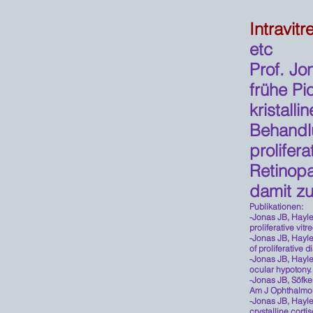
Intravit
etc
Prof. J
frühe Pi
kristall
Behandl
prolifer
Retinop
damit z
Publikationen:
-Jonas JB, Hayler
proliferative vit
-Jonas JB, Hayler
of proliferative
-Jonas JB, Hayler
ocular hypotony
-Jonas JB, Söfker
Am J Ophthalmol
-Jonas JB, Hayler
crystalline cort