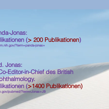
nda-Jonas:
likationen (
> 200 Publikationen
)
m.nih.gov/?ter
m=panda-jonas+
d. Jonas:
o-Editor-in-Chief des British
phthalmology.
likationen (
>1400 Publikationen)
nih.gov/pubmed/?term=Jonas+JB